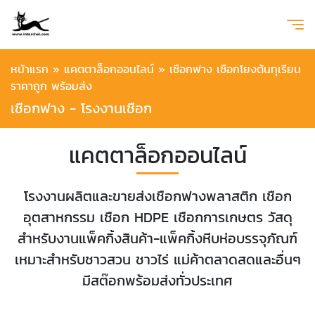
หน้าแรก
»
แคตตาล็อกออนไลน์
»
เชือกฟาง เชือกโยงต้นทุเรียน
ราคาถูก พร้อมส่ง
เชือกฟาง - โรงงานเชือก
แคตตาล็อกออนไลน์
โรงงานผลิตและขายส่งเชือกฟางพลาสติก เชือก
อุตสาหกรรม เชือก HDPE เชือกการเกษตร วัสดุ
สำหรับงานแพ็คกิ้งสินค้า-แพ็คกิ้งหีบห่อบรรจุภัณฑ์
เหมาะสำหรับชาวสวน ชาวไร่ แม่ค้าตลาดสดและอื่นๆ
มีสต๊อกพร้อมส่งทั่วประเทศ