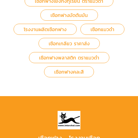
เชือกฟางโยงกิ่งทุเรียน ตราแมวดำ
เชือกฟางมัดต้นมัน
โรงงานผลิตเชือกฟาง
เชือกแมวดำ
เชือกเกลียว ราคาส่ง
เชือกฟางพลาสติก ตราแมวดำ
เชือกฟางคละสี